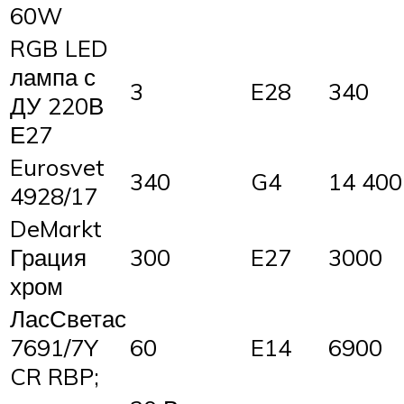
60W
RGB LED
лампа с
3
E28
340
ДУ 220В
Е27
Eurosvet
340
G4
14 400
4928/17
DeMarkt
Грация
300
E27
3000
хром
ЛасСветас
7691/7Y
60
E14
6900
CR RBP;