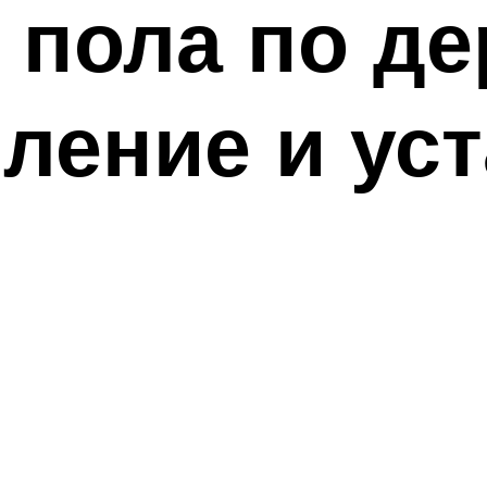
 пола по д
пление и ус