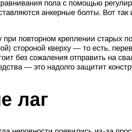
равнивания пола с помощью регулиро
вставляются анкерные болты. Вот так
у при повторном креплении старых п
ой) стороной кверху — то есть, пере
ит без сожаления отправить на свал
едства — это надолго защитит констр
е лаг
огда неровности появились из-за про