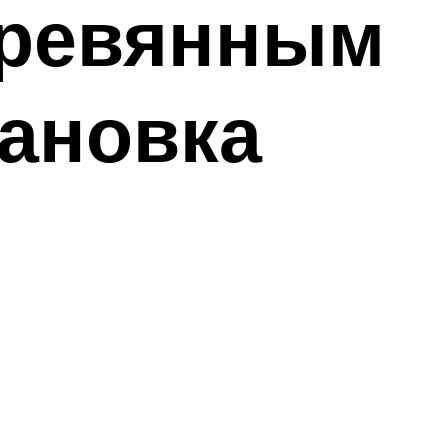
еревянным
тановка