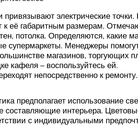
 привязывают электрические точки. Н
к её габаритным размерам. Отмечают
тен, потолка. Определяются, какие м
ые супермаркеты. Менеджеры помогут
большинстве магазинов, торгующих п
ке кафеля – воспользуйтесь ей.
ереходят непосредственно к ремонту.
ика предполагает использование свет
е составляющие интерьера. Цветовые
етствии с индивидуальными предпоч