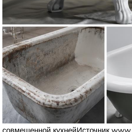
совмещенной кухнейИсточник www.p