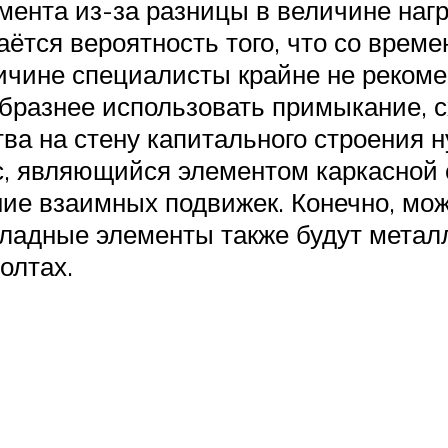
ента из-за разницы в величине нагр
таётся вероятность того, что со врем
причине специалисты крайне не реко
образнее использовать примыкание, 
тва на стену капитального строения 
, являющийся элементом каркасной с
ие взаимных подвижек. Конечно, мож
акладные элементы также будут мета
олтах.