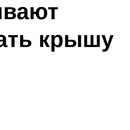
ывают
вать крышу