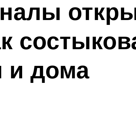
налы откр
ак состыко
 и дома