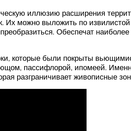
ическую иллюзию расширения террит
. Их можно выложить по извилистой 
 преобразиться. Обеспечат наиболее
рки, которые были покрыты вьющимис
лющом, пассифлорой, ипомеей. Именн
торая разграничивает живописные зон