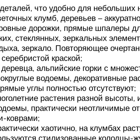
деталей, что удобно для небольших н
точных клумб, деревьев – аккуратно
ровные дорожки, прямые шпалеры дл
ких, стеклянных, зеркальных элемент
дыха, зеркало. Повторяющее очерта
серебристой краской;
 деревца, альпийские горки с множес
округлые водоемы, декоративные рас
рямые углы полностью отсутствуют;
ноголетние растения разной высоты
одоемы, практически неотличимые от
и-коврами;
рактически хаотично, на клумбах раст
пользуются стилизованные колодцы-жу