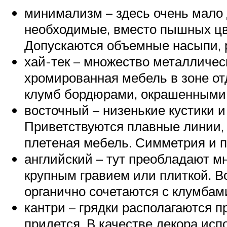
минимализм – здесь очень мало 
необходимые, вместо пышных цве
Допускаются объемные насыпи, 
хай-тек – множество металличес
хромированная мебель в зоне от
клумб бордюрами, окрашенными 
восточный – низенькие кустики и
Приветствуются плавные линии, 
плетеная мебель. Симметрия и п
английский – тут преобладают м
крупным гравием или плиткой. В
органично сочетаются с клумбам
кантри – грядки располагаются п
придется. В качестве декора ис