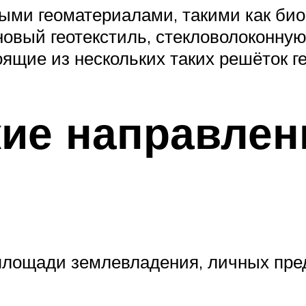
ми геоматериалами, такими как био
новый геотекстиль, стекловолоконную
оящие из нескольких таких решёток г
ие направлени
площади землевладения, личных пред