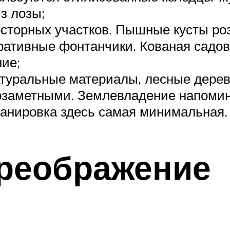
з лозы;
осторных участков. Пышные кусты роз
оративные фонтанчики. Кованая садо
ие;
натуральные материалы, лесные дере
озаметными. Землевладение напомина
анировка здесь самая минимальная.
реображение