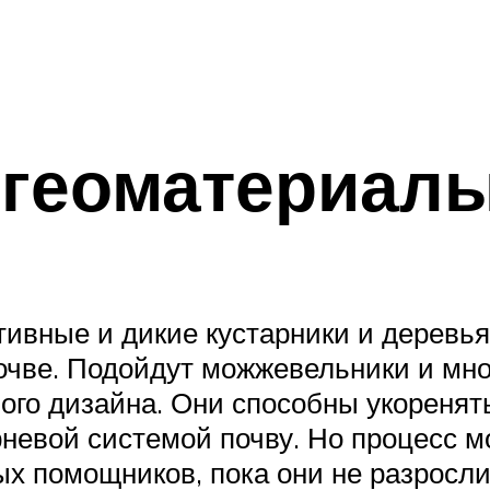
 геоматериал
ивные и дикие кустарники и деревья
очве. Подойдут можжевельники и мно
го дизайна. Они способны укоренять
невой системой почву. Но процесс мо
х помощников, пока они не разросли