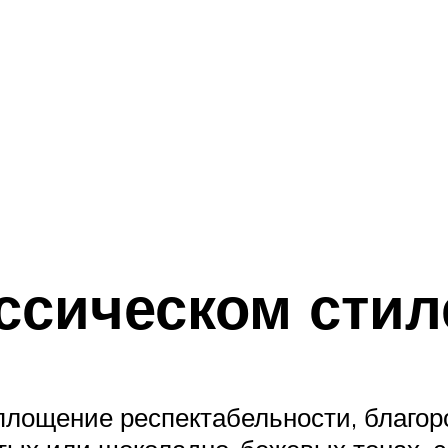
ассическом стил
оплощение респектабельности, благор