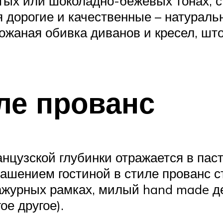
тых или шоколадно-бежевых тонах, с
дорогие и качественные – натураль
ожаная обивка диванов и кресел, што
.
ле прованс
нцузской глубинки отражается в паст
крашением гостиной в стиле прованс с
ажурных рамках, милый hand made де
ое другое).