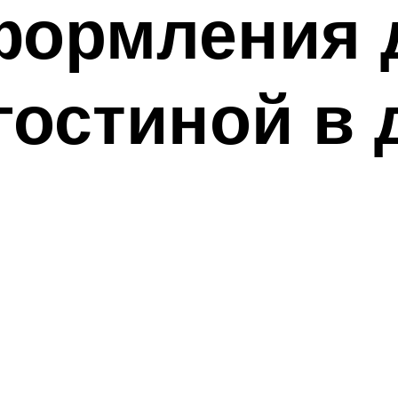
формления 
гостиной в 