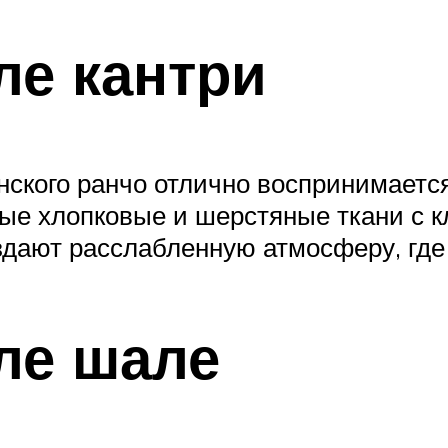
ле кантри
ского ранчо отлично воспринимается 
тые хлопковые и шерстяные ткани с к
дают расслабленную атмосферу, где 
ле шале