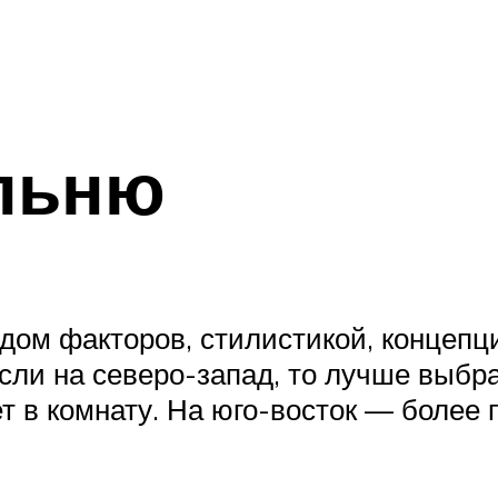
льню
ом факторов, стилистикой, концепцие
если на северо-запад, то лучше выбра
ет в комнату. На юго-восток — более