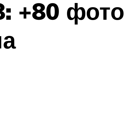
: +80 фото
на