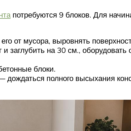
нта
потребуются 9 блоков. Для начи
 его от мусора, выровнять поверхнос
и заглубить на 30 см., оборудовать
бетонные блоки.
— дождаться полного высыхания конс