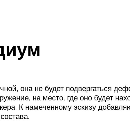
диум
чной, она не будет подвергаться деф
ужение, на место, где оно будет нах
кера. К намеченному эскизу добавляю
состава.