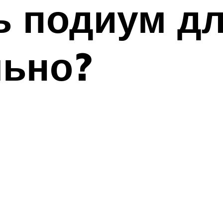
ь подиум д
льно?