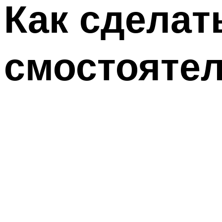
Как сделат
смостояте