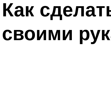
Как сделат
своими ру