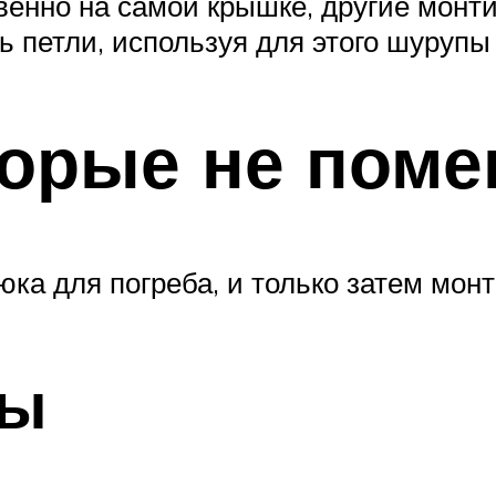
венно на самой крышке, другие монти
ь петли, используя для этого шурупы
орые не поме
юка для погреба, и только затем мон
сы