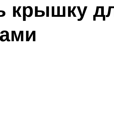
ь крышку д
ками