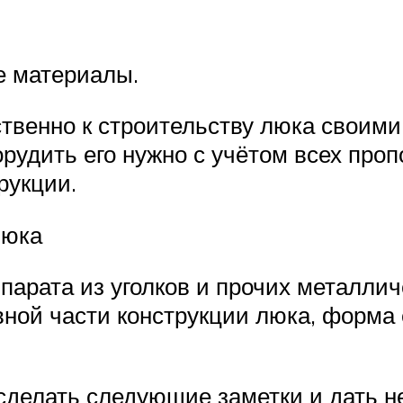
е материалы.
ственно к строительству люка своим
рудить его нужно с учётом всех проп
рукции.
люка
парата из уголков и прочих металли
вной части конструкции люка, форма
сделать следующие заметки и дать н