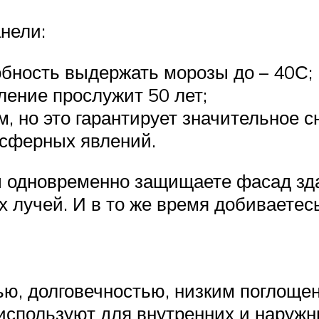
нели:
обность выдержать морозы до – 40С;
ление прослужит 50 лет;
, но это гарантирует значительное 
осферных явлений.
ы одновременно защищаете фасад зд
х лучей. И в то же время добиваетес
ью, долговечностью, низким поглоще
 используют для внутренних и наружн