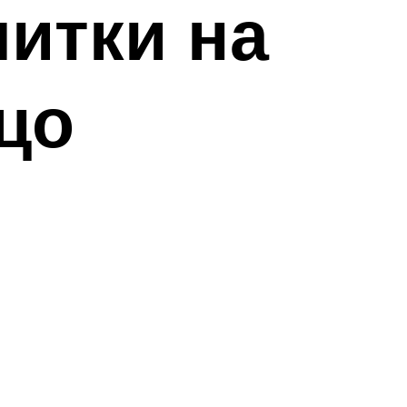
итки на
цо