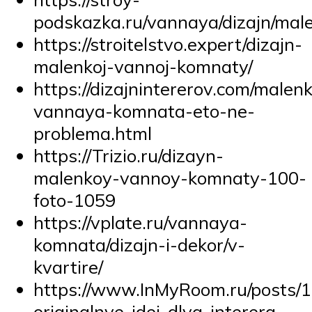
podskazka.ru/vannaya/dizajn/male
https://stroitelstvo.expert/dizajn-
malenkoj-vannoj-komnaty/
https://dizajnintererov.com/malen
vannaya-komnata-eto-ne-
problema.html
https://Trizio.ru/dizayn-
malenkoy-vannoy-komnaty-100-
foto-1059
https://vplate.ru/vannaya-
komnata/dizajn-i-dekor/v-
kvartire/
https://www.InMyRoom.ru/posts/
originalnye-idei-dlya-interera-