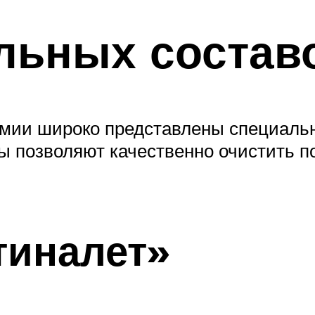
льных состав
имии широко представлены специальн
ы позволяют качественно очистить п
нтиналет»