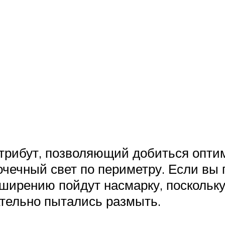
атрибут, позволяющий добиться опти
точечный свет по периметру. Если вы п
ширению пойдут насмарку, поскольк
ательно пытались размыть.