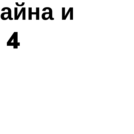
айна и
 4