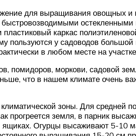
ружение для выращивания овощных и 
ую быстровозводимыми остекленными
пластиковый каркас полиэтиленовой 
у пользуются у садоводов большой 
рактически в любом месте на участке
в, помидоров, моркови, садовой земл
аньше, что в нашем климате очень в
 климатической зоны. Для средней п
, как прогреется земля, в парник выс
в ящиках. Огурцы высаживают 5-10 
остоянного выращивания 15-20 см пр