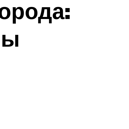
орода:
лы