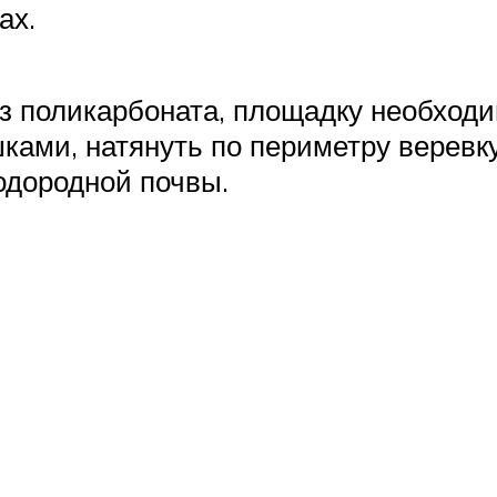
ах.
из поликарбоната, площадку необходи
ками, натянуть по периметру веревку,
одородной почвы.