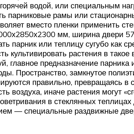
 горячей водой, или специальным на
ть парниковые рамы или стационарн
воляет вместо пленки применить сте
00х2850х2300 мм, ширина двери 57
ть парник или теплицу сугубо как ср
ь культивировать растения в такое в
уй, главное предназначение парника
оды. Пространство, замкнутое полиэ
мируются правильно, превращаясь в с
ь воздуха, иначе растения могут «с
роветривания в стеклянных теплицах
ием — специальные раздвижные две