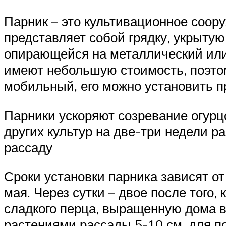
Парник – это культивационное соо
представляет собой грядку, укрыт
опирающейся на металлический или 
имеют небольшую стоимость, поэтом
мобильный, его можно установить п
Парники ускоряют созревание огурцо
других культур на две-три недели р
рассаду
Сроки установки парника зависят от
мая. Через сутки – двое после того
сладкого перца, выращенную дома 
растениями рассады 5-10 см, для п