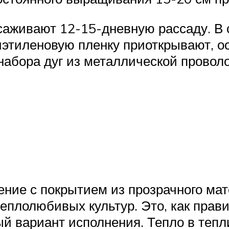
саживают 12-15-дневную рассаду. В 
лиэтиленовую пленку приоткрывают, 
набора дуг из металлической провол
ние с покрытием из прозрачного ма
теплолюбивых культур. Это, как прав
й вариант исполнения. Тепло в теп