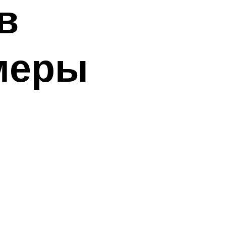
в
меры