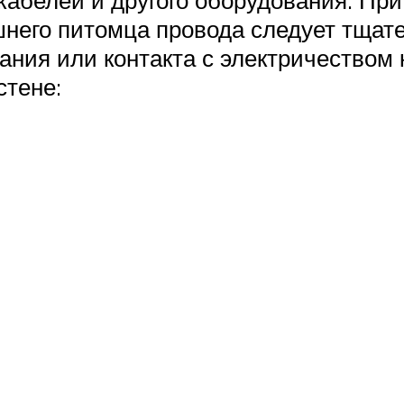
кабелей и другого оборудования. Пр
шнего питомца провода следует тщат
ания или контакта с электричеством 
стене: