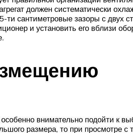
грегат должен систематически охлаж
-ти сантиметровые зазоры с двух ст
иционер и установить его вблизи об
е.
азмещению
 особенно внимательно подойти к выб
льшого размера, то при просмотре с т