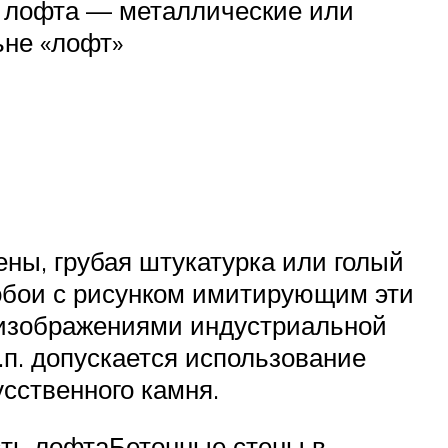
а лофта — металлические или
ьне «лофт»
ны, грубая штукатурка или голый
 обои с рисунком имитирующим эти
 изображениями индустриальной
.п. допускается использование
усственного камня.
сть лофтаБетонные стены в