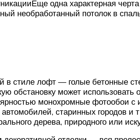
уникацииЕще одна характерная черт
ный необработанный потолок в спал
 в стиле лофт — голые бетонные сте
гкую обстановку может использовать
лярностью монохромные фотообои с
 автомобилей, старинных городов и т
рального дерева, природного или иск
 декоративной отделки — вся преле