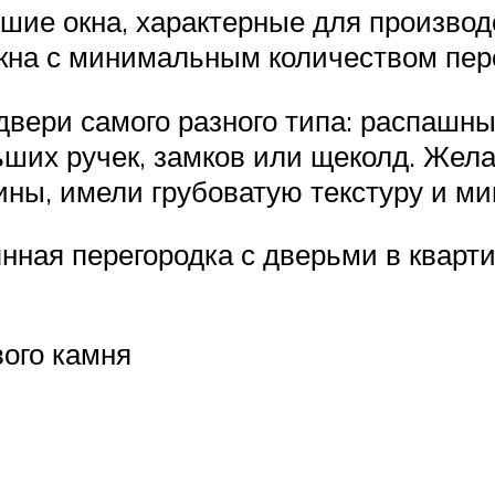
ьшие окна, характерные для произв
на с минимальным количеством пере
двери самого разного типа: распашны
ьших ручек, замков или щеколд. Жел
ины, имели грубоватую текстуру и м
ная перегородка с дверьми в кварти
ого камня