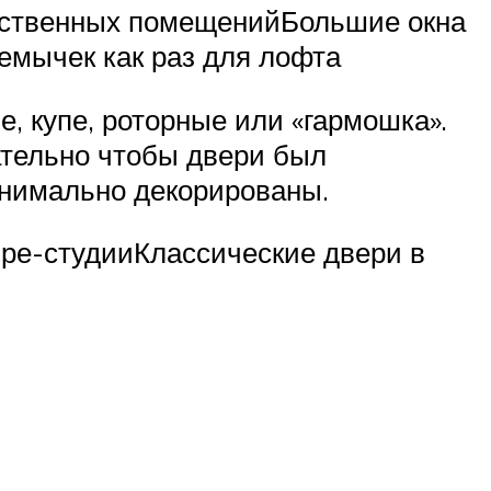
одственных помещенийБольшие окна
мычек как раз для лофта
е, купе, роторные или «гармошка».
ательно чтобы двери был
инимально декорированы.
ре-студииКлассические двери в