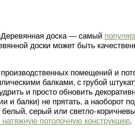
олДеревянная доска — самый
популяр
вянной доски может быть качествен
 производственных помещений и пото
лическими балками, с грубой штукату
дрить и просто обновить декоративн
и и балки) не прятать, а наоборот п
 белый, серый или светло-коричневый
 натяжную потолочную конструкцию
.