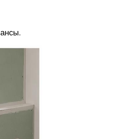
юансы.