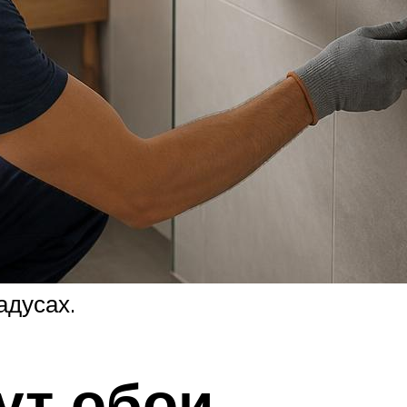
адусах.
ут обои