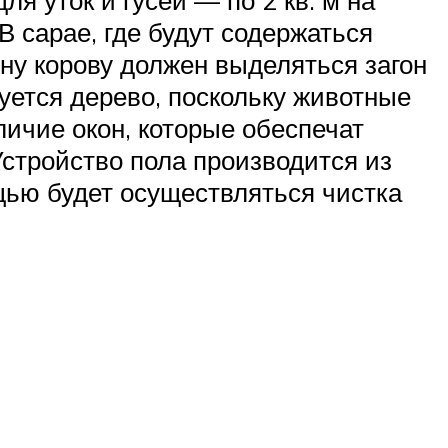
я уток и гусей — по 2 кв. м на
 сарае, где будут содержаться
ну корову должен выделяться загон
зуется дерево, поскольку животные
ичие окон, которые обеспечат
стройство пола производится из
щью будет осуществляться чистка