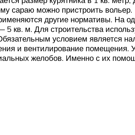
ся размер курятника в 1 кв. метр, дл
му сараю можно пристроить вольер. В
применяются другие нормативы. На од
 — 5 кв. м. Для строительства исполь
 Обязательным условием является нал
ения и вентилирование помещения. У
циальных желобов. Именно с их помо