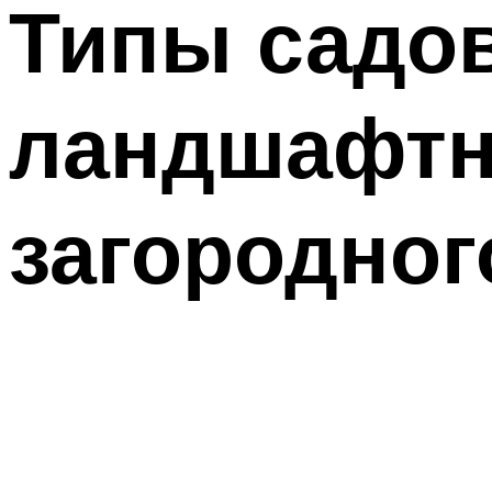
Типы садо
ландшафтн
загородног