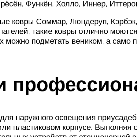
рёсён, Функён, Холло, Иннер, Иттерон
вые ковры Соммар, Люндеруп, Кэрбэк
пателей, такие ковры отлично моются
 можно подметать веником, а само п
и профессион
для наружного освещения приусадеб
или пластиковом корпусе. Выполняя 
тельных устройств от стационарной э