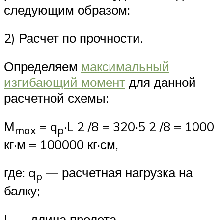
следующим образом:
2) Расчет по прочности.
Определяем
максимальный
изгибающий момент
для данной
расчетной схемы:
М
= q
·L 2 /8 = 320·5 2 /8 = 1000
max
p
кг·м = 100000 кг·см,
где: q
— расчетная нагрузка на
p
балку;
L — длина пролета.