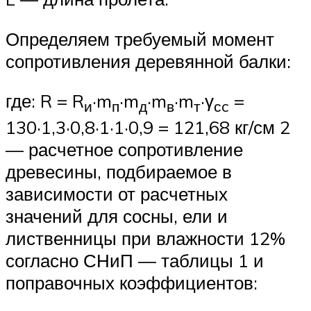
Определяем требуемый момент
сопротивления деревянной балки:
где: R = R
·m
·m
·m
·m
·γ
=
и
п
д
в
т
с
c
130·1,3·0,8·1·1·0,9 = 121,68 кг/см 2
— расчетное сопротивление
древесины, подбираемое в
зависимости от расчетных
значений для сосны, ели и
лиственницы при влажности 12%
согласно СНиП — таблицы 1 и
поправочных коэффициентов: