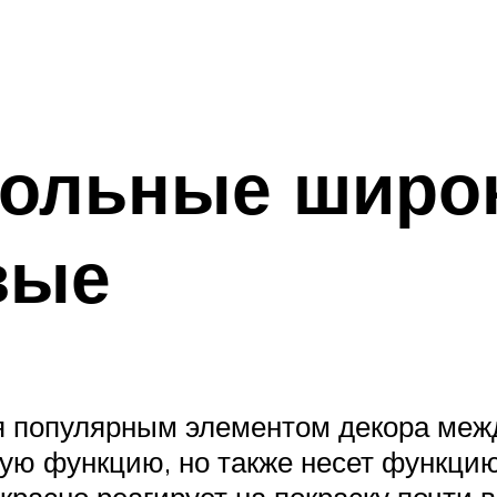
польные широ
вые
 популярным элементом декора межд
ю функцию, но также несет функцию 