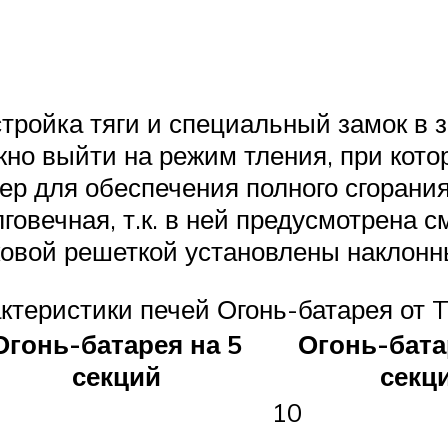
тройка тяги и специальный замок в
но выйти на режим тления, при котор
клер для обеспечения полного сгоран
говечная, т.к. в ней предусмотрена 
иковой решеткой установлены наклон
ктеристики печей Огонь-батарея от 
Огонь-батарея на 5
Огонь-бата
секций
секц
10