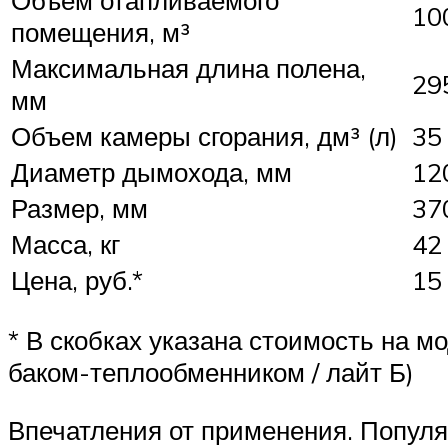
10
помещения, м³
Максимальная длина полена,
29
мм
Объем камеры сгорания, дм³ (л)
35
Диаметр дымохода, мм
12
Размер, мм
37
Масса, кг
42
Цена, руб.*
15
* В скобках указана стоимость на м
баком-теплообменником / лайт Б)
Впечатления от применения. Популяр