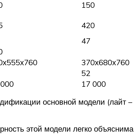
0
150
5
420
47
0
0х555х760
370х680х760
52
 000
17 000
одификации основной модели (лайт – 
ность этой модели легко объяснима 