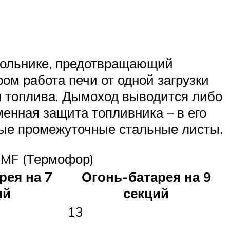
 зольнике, предотвращающий
ом работа печи от одной загрузки
ия топлива. Дымоход выводится либо
сменная защита топливника – в его
ные промежуточные стальные листы.
TMF (Термофор)
рея на 7
Огонь-батарея на 9
ий
секций
13