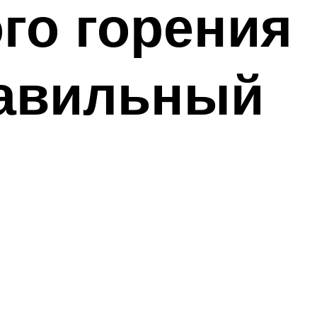
го горения
равильный