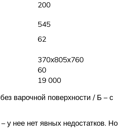
200
545
62
370х805х760
60
19 000
без варочной поверхности / Б – с
– у нее нет явных недостатков. Но