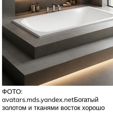
ФОТО:
avatars.mds.yandex.netБогатый
золотом и тканями восток хорошо