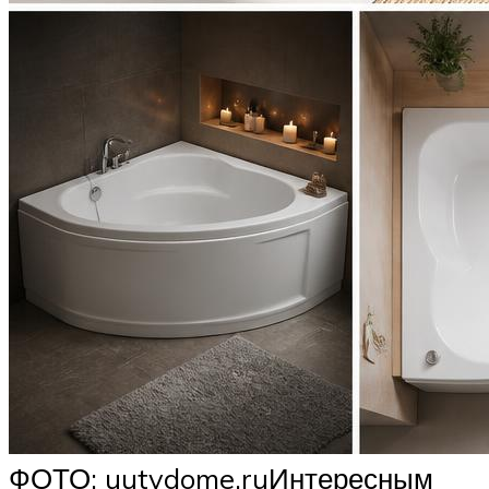
ФОТО: uutvdome.ruИнтересным