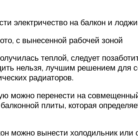
ести электричество на балкон и лоджи
ото, с вынесенной рабочей зоной
лучилась теплой, следует позаботит
дить нельзя, лучшим решением для с
ических радиаторов.
рую можно перенести на совмещенный
алконной плиты, которая определяе
он можно вынести холодильник или о