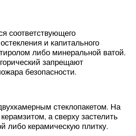
ся соответствующего
 остекления и капитального
тиролом либо минеральной ватой.
егорический запрещают
пожара безопасности.
двухкамерным стеклопакетом. На
 керамзитом, а сверху застелить
й либо керамическую плитку.