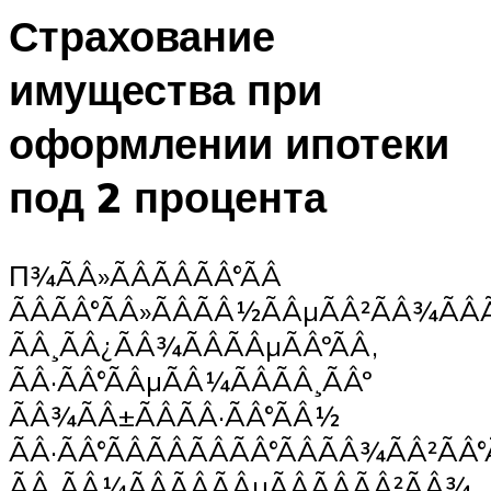
Страхование
имущества при
оформлении ипотеки
под 2 процента
П¾ÃÂ»ÃÂÃÂÃÂ°ÃÂ
ÃÂÃÂ°ÃÂ»ÃÂÃÂ½ÃÂµÃÂ²ÃÂ¾Ã
ÃÂ¸ÃÂ¿ÃÂ¾ÃÂÃÂµÃÂºÃÂ,
ÃÂ·ÃÂ°ÃÂµÃÂ¼ÃÂÃÂ¸ÃÂº
ÃÂ¾ÃÂ±ÃÂÃÂ·ÃÂ°ÃÂ½
ÃÂ·ÃÂ°ÃÂÃÂÃÂÃÂ°ÃÂÃÂ¾ÃÂ²ÃÂ
ÃÂ¸ÃÂ¼ÃÂÃÂÃÂµÃÂÃÂÃÂ²ÃÂ¾