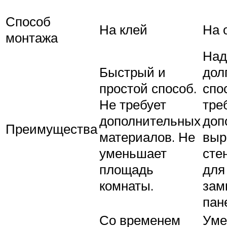
Способ
На клей
На 
монтажа
Над
Быстрый и
дол
простой способ.
спо
Не требует
тре
дополнительных
доп
Преимущества
материалов. Не
выр
уменьшает
сте
площадь
для
комнаты.
зам
пан
Со временем
Уме