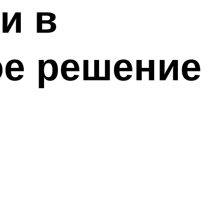
и в
ое решение