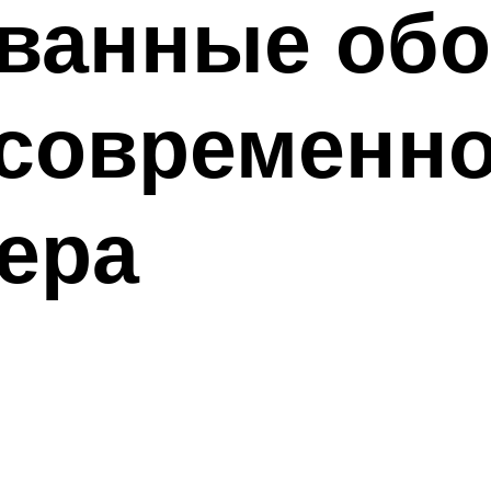
ванные обо
 современн
ера