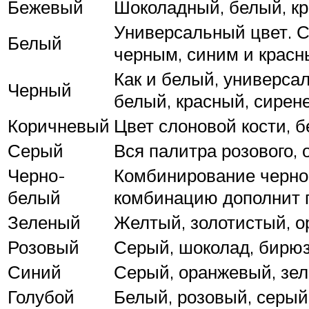
Бежевый
Шоколадный, белый, кр
Универсальный цвет. С
Белый
черным, синим и красн
Как и белый, универса
Черный
белый, красный, сирен
Коричневый
Цвет слоновой кости, 
Серый
Вся палитра розового, 
Черно-
Комбинирование черног
белый
комбинацию дополнит 
Зеленый
Желтый, золотистый, о
Розовый
Серый, шоколад, бирюз
Синий
Серый, оранжевый, зел
Голубой
Белый, розовый, серый