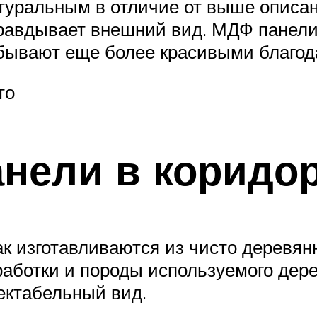
туральным в отличие от выше описанн
равдывает внешний вид. МДФ панели
бывают еще более красивыми благод
то
нели в коридо
как изготавливаются из чисто деревя
работки и породы используемого дер
ектабельный вид.