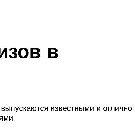
изов в
я выпускаются известными и отлично
ями.