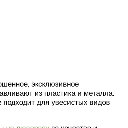
ершенное, эксклюзивное
авливают из пластика и металла.
е подходит для увесистых видов
ы на люверсах
за качество и