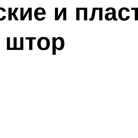
ские и пла
 штор