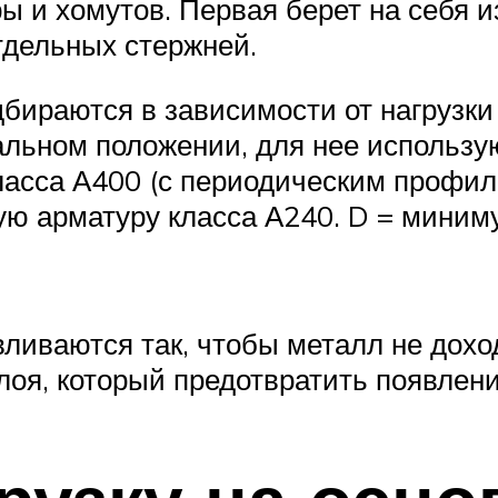
ры и хомутов. Первая берет на себя 
тдельных стержней.
бираются в зависимости от нагрузки
альном положении, для нее использу
асса А400 (с периодическим профил
ую арматуру класса А240. D = миним
иваются так, чтобы металл не доход
лоя, который предотвратить появлени