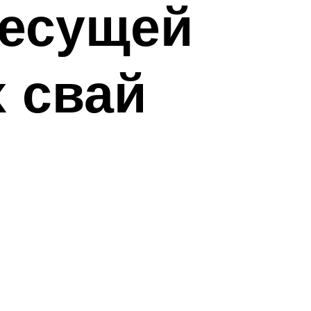
несущей
 свай