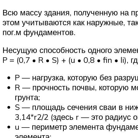
Всю массу здания, полученную на п
этом учитываются как наружные, так
пог.м фундаментов.
Несущую способность одного элеме
P = (0,7 • R • S) + (u • 0,8 • fin • li), гд
P — нагрузка, которую без разр
R — прочность почвы, которую м
грунта;
S — площадь сечения сваи в ниж
3,14*r2/2 (здесь r — это радиус 
u — периметр элемента фундамен
элемента;