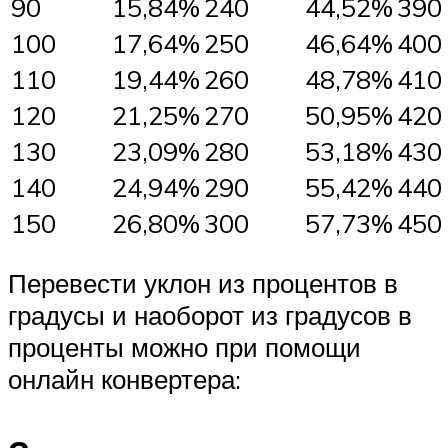
90
15,84%
240
44,52%
390
100
17,64%
250
46,64%
400
110
19,44%
260
48,78%
410
120
21,25%
270
50,95%
420
130
23,09%
280
53,18%
430
140
24,94%
290
55,42%
440
150
26,80%
300
57,73%
450
Перевести уклон из процентов в
градусы и наоборот из градусов в
проценты можно при помощи
онлайн конвертера: