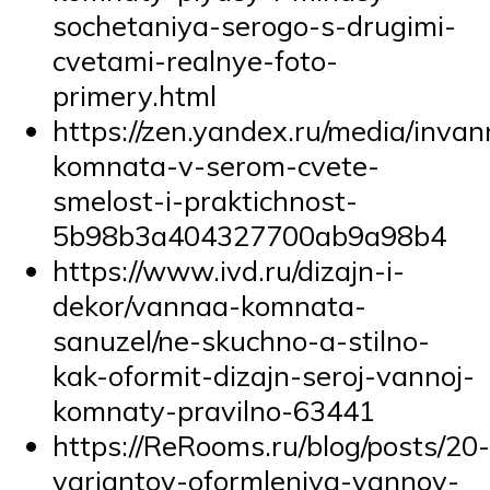
sochetaniya-serogo-s-drugimi-
cvetami-realnye-foto-
primery.html
https://zen.yandex.ru/media/inva
komnata-v-serom-cvete-
smelost-i-praktichnost-
5b98b3a404327700ab9a98b4
https://www.ivd.ru/dizajn-i-
dekor/vannaa-komnata-
sanuzel/ne-skuchno-a-stilno-
kak-oformit-dizajn-seroj-vannoj-
komnaty-pravilno-63441
https://ReRooms.ru/blog/posts/20-
variantov-oformleniya-vannoy-