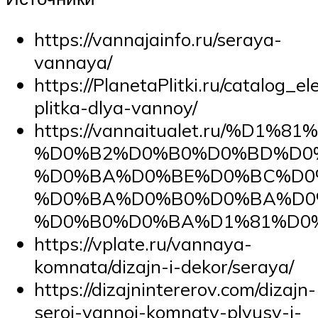
https://vannajainfo.ru/seraya-
vannaya/
https://PlanetaPlitki.ru/catalog_e
plitka-dlya-vannoy/
https://vannaitualet.ru/%D
%D0%B2%D0%B0%D0%BD%D0
%D0%BA%D0%BE%D0%BC%D0
%D0%BA%D0%B0%D0%BA%D0
%D0%B0%D0%BA%D1%81%D0%
https://vplate.ru/vannaya-
komnata/dizajn-i-dekor/seraya/
https://dizajnintererov.com/dizajn-
seroj-vannoj-komnaty-plyusy-i-