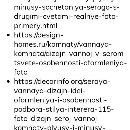
minusy-sochetaniya-serogo-s-
drugimi-cvetami-realnye-foto-
primery.html
https://design-
homes.ru/komnaty/vannaya-
komnata/dizajn-vannoj-v-serom-
tsvete-osobennosti-oformleniya-
foto
https://decorinfo.org/seraya-
vannaya-dizajn-idei-
oformleniya-i-osobennosti-
podbora-stilya-interera-115-
foto-dizajn-seroj-vannoj-
komnaty-plyusy-i-minusy-