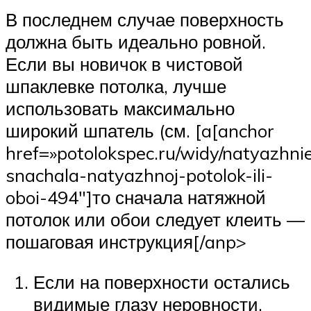
В последнем случае поверхность
должна быть идеально ровной.
Если вы новичок в чистовой
шпаклевке потолка, лучше
использовать максимально
широкий шпатель (см. [a[anchor
href=»potolokspec.ru/widy/natyazhnie
snachala-natyazhnoj-potolok-ili-
oboi-494″]то сначала натяжной
потолок или обои следует клеить —
пошаговая инструкция[/anp>
Если на поверхности остались
видимые глазу неровности,