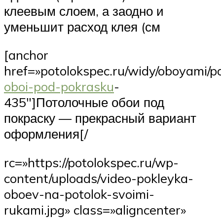
клеевым слоем, а заодно и
уменьшит расход клея (см
[anchor
href=»potolokspec.ru/widy/oboyami/p
oboi-pod-pokrasku
-
435″]Потолочные обои под
покраску — прекрасный вариант
оформления[/
rc=»https://potolokspec.ru/wp-
content/uploads/video-pokleyka-
oboev-na-potolok-svoimi-
rukami.jpg» class=»aligncenter»