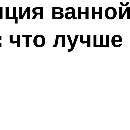
яция ванно
: что лучше