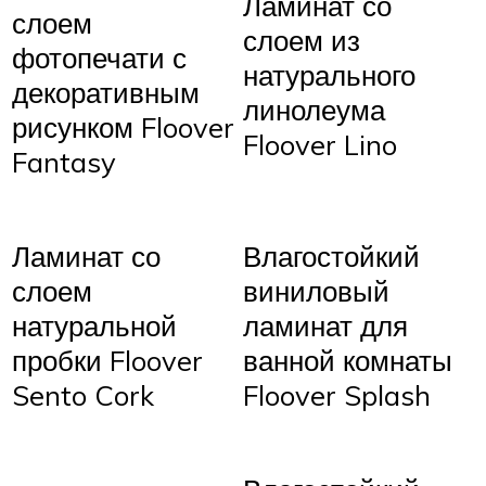
Ламинат со
слоем
слоем из
фотопечати с
натурального
декоративным
линолеума
рисунком Floover
Floover Lino
Fantasy
Ламинат со
Влагостойкий
слоем
виниловый
натуральной
ламинат для
пробки Floover
ванной комнаты
Sento Cork
Floover Splash