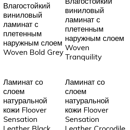
Влагостойкий
Влагостойкий
виниловый
виниловый
ламинат с
ламинат с
плетенным
плетенным
наружным слоем
наружным слоем
Woven
Woven Bold Grey
Tranquility
Ламинат со
Ламинат со
слоем
слоем
натуральной
натуральной
кожи Floover
кожи Floover
Sensation
Sensation
Leather Black
Leather Crocodile