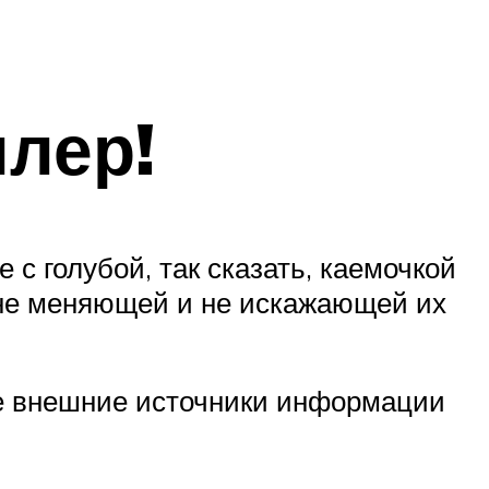
ллер!
 с голубой, так сказать, каемочкой
 не меняющей и не искажающей их
те внешние источники информации