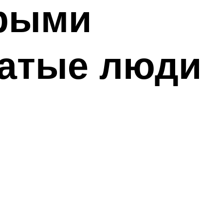
орыми
гатые люди