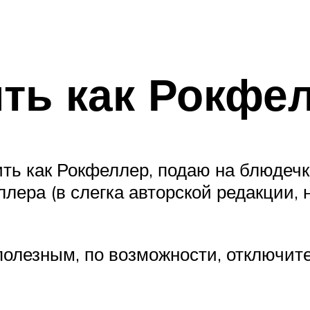
ить как Рокфе
ить как Рокфеллер, подаю на блюдечке
лера (в слегка авторской редакции,
полезным, по возможности, отключи