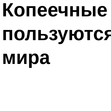
Копеечные
пользуютс
мира