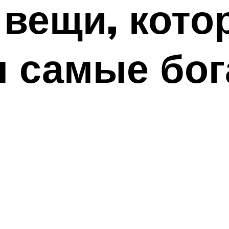
 вещи, кот
я самые бо