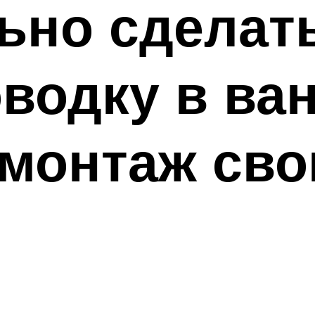
ьно сделат
водку в ва
 монтаж сво