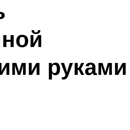
ь
нной
ими руками