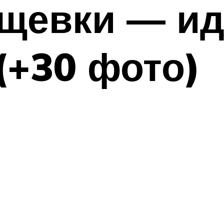
ущевки — и
(+30 фото)