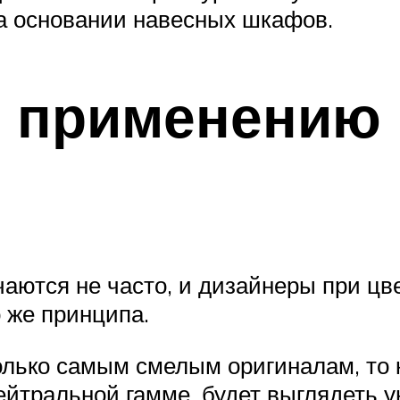
а основании навесных шкафов.
о применению 
чаются не часто, и дизайнеры при ц
 же принципа.
олько самым смелым оригиналам, то 
тральной гамме, будет выглядеть ун