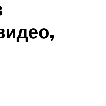
з
видео,