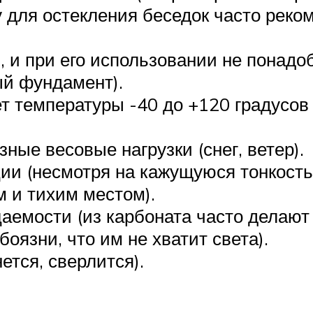
 для остекления беседок часто реко
, и при его использовании не понадо
ый фундамент).
т температуры -40 до +120 градусов
ые весовые нагрузки (снег, ветер).
и (несмотря на кажущуюся тонкость м
м и тихим местом).
аемости (из карбоната часто делают
оязни, что им не хватит света).
ется, сверлится).