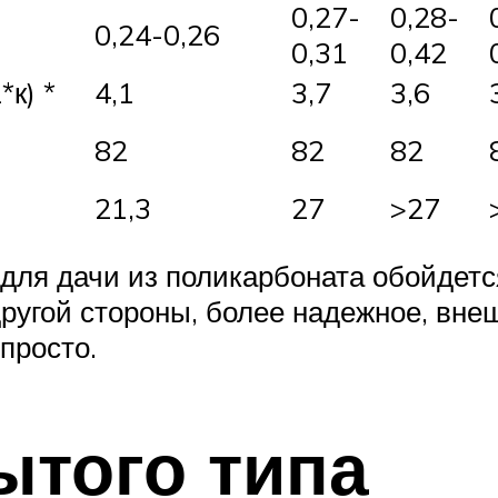
0,27-
0,28-
0,24-0,26
0,31
0,42
к) *
4,1
3,7
3,6
82
82
82
21,3
27
>27
 для дачи из поликарбоната обойдет
другой стороны, более надежное, вне
просто.
ытого типа