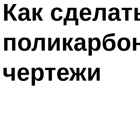
Как сделат
поликарбон
чертежи