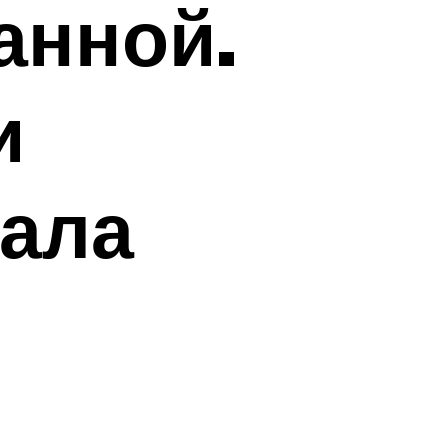
анной.
и
иала