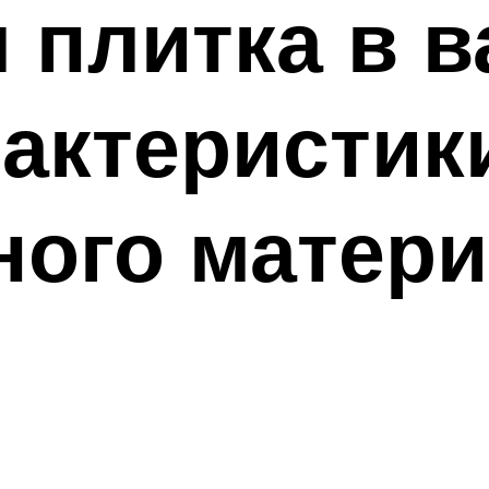
 плитка в в
актеристик
ного матер