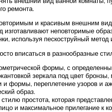
ять внешний вид ванной комнаты, пу
го ремонта.
вторимым и красивым внешним видом
д изготавливают неповторимые образ
ки, используя пескоструйный метод 
осто вписаться в разнообразные сти
ометрической формы, с определенным
окантовкой зеркала под цвет бронзы, 
и и формы, переплетение узоров и 
ский образ.
тилю простота, которая представлен
лицо и максимальное прилегание к ко