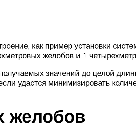
роение, как пример установки систе
рехметровых желобов и 1 четырехмет
 получаемых значений до целой дли
, если удастся минимизировать колич
х желобов