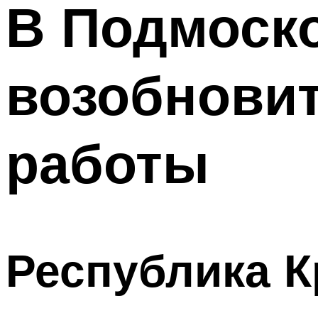
В Подмоск
возобнови
работы
Республика 