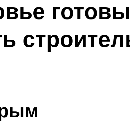
овье готов
ть строите
Крым