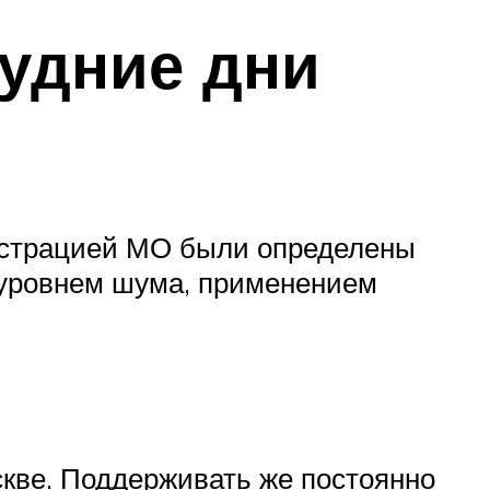
будние дни
истрацией МО были определены
 уровнем шума, применением
скве. Поддерживать же постоянно