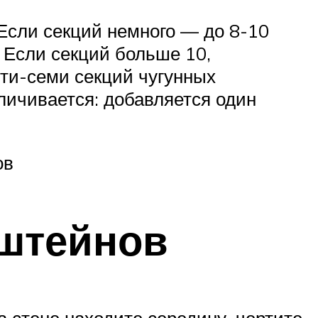
 Если секций немного — до 8-10
. Если секций больше 10,
яти-семи секций чугунных
личивается: добавляется один
ов
нштейнов