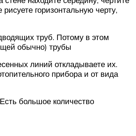
а стене находите середину, чертите
е рисуете горизонтальную черту,
водящих труб. Потому в этом
ющей обычно) трубы
есенных линий откладываете их.
отопительного прибора и от вида
 Есть большое количество