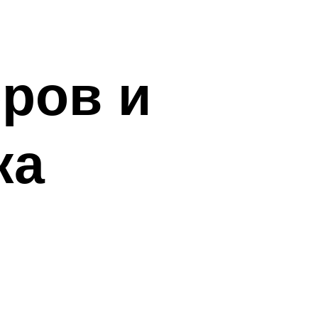
ров и
ка