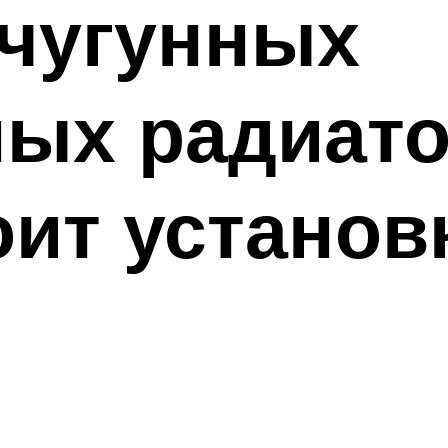
 чугунных
ных радиато
оит установ