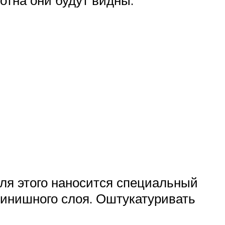
отна они будут видны.
для этого наносится специальный
финишного слоя. Оштукатуривать