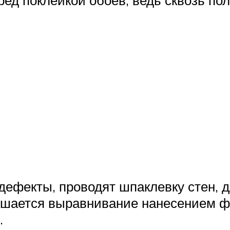
ед поклейкой обоев, ведь сквозь пол
дефекты, проводят шпаклевку стен, 
ершается выравнивание нанесением 
.