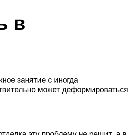
ь в
жное занятие с иногда
йствительно может деформироваться
тделка эту проблему не решит, а в