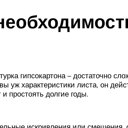
необходимост
атурка гипсокартона – достаточно сло
вы уж характеристики листа, он де
 и простоять долгие годы.
ельные искривления или смещения, о