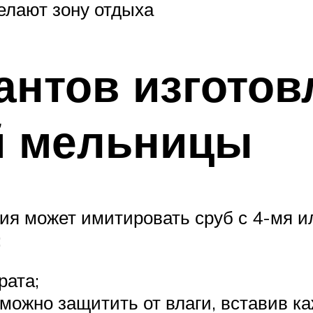
елают зону отдыха
антов изготов
й мельницы
ия может имитировать сруб с 4-мя и
:
рата;
 можно защитить от влаги, вставив к