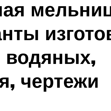
ная мельниц
анты изгот
 водяных,
я, чертежи