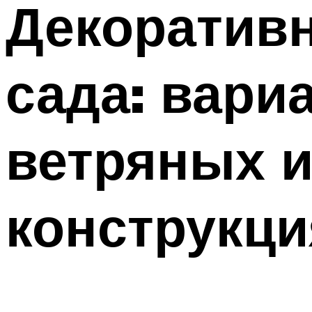
Декоратив
сада: вари
ветряных и
конструкци