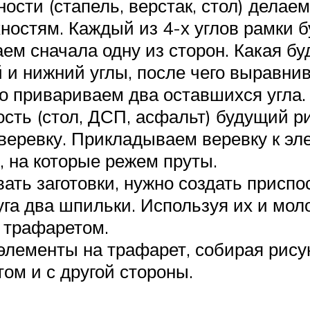
ости (стапель, верстак, стол) делае
остям. Каждый из 4-х углов рамки б
ем сначала одну из сторон. Какая буд
 и нижний углы, после чего выравни
о привариваем два оставшихся угла.
сть (стол, ДСП, асфальт) будущий ри
веревку. Прикладываем веревку к эле
, на которые режем пруты.
ь заготовки, нужно создать приспос
уга два шпильки. Используя их и мол
с трафаретом.
элементы на трафарет, собирая рисун
том и с другой стороны.