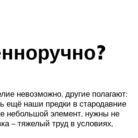
енноручно?
елие невозможно, другие полагают:
сь ещё наши предки в стародавние
же небольшой элемент, нужны не
вка – тяжелый труд в условиях,