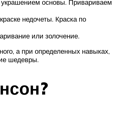
ат украшением основы. Привариваем
краске недочеты. Краска по
аривание или золочение.
ого, а при определенных навыках,
ие шедевры.
ансон?