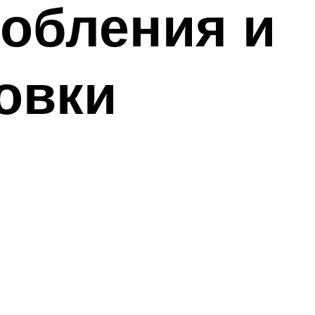
обления и
овки