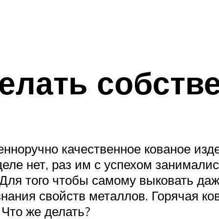
елать собств
енноручно качественное кованое изд
деле нет, раз им с успехом занимали
. Для того чтобы самому выковать да
знания свойств металлов. Горячая ко
 Что же делать?