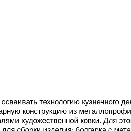
 осваивать технологию кузнечного д
арную конструкцию из металлопрофи
лями художественной ковки. Для это
ь для сборки изделия; болгарка с ме