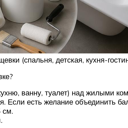
вки (спальня, детская, кухня-гости
вке?
хню, ванну, туалет) над жилыми ко
я. Если есть желание объединить бал
 см.
.