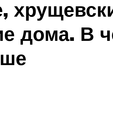
, хрущевск
е дома. В 
чше