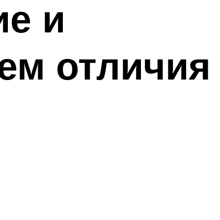
ие и
чем отличия