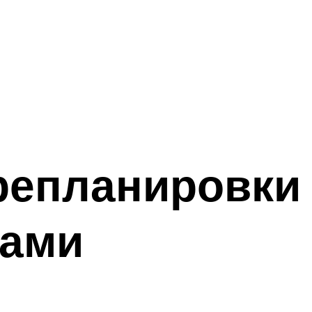
епланировки 
тами