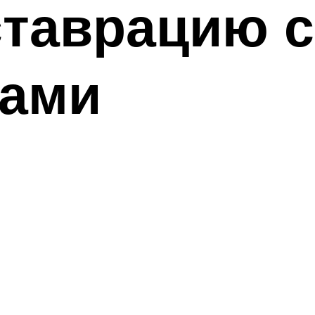
ставрацию с
ками