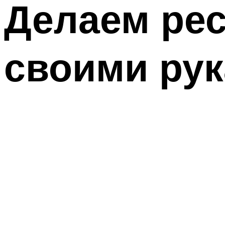
Делаем ре
своими ру