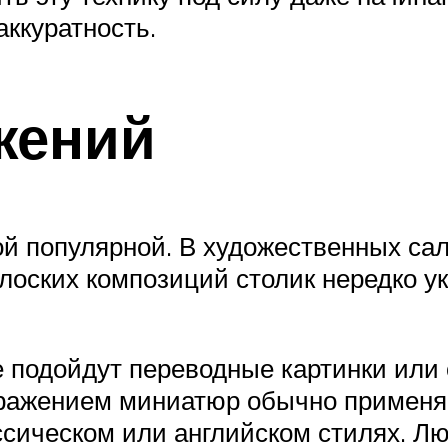
аккуратность.
жений
й популярной. В художественных са
лоских композиций столик нередко 
 подойдут переводные картинки или 
бражением миниатюр обычно применяю
ссическом или английском стилях. Л