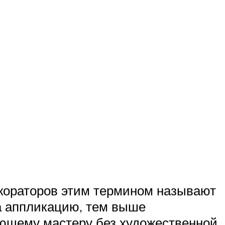
екораторов этим термином называют
а аппликацию, тем выше
ающему мастеру без художественной