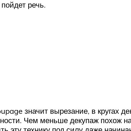
 пойдет речь.
oupage значит вырезание, в кругах д
ности. Чем меньше декупаж похож н
ть эту технику под силу даже начин